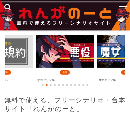
利用規約
悪役
魔女
こちら
悪役セリフ集
魔女セリフ集
無料で使える、フリーシナリオ・台本
サイト「れんがのーと」