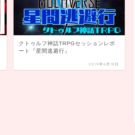
クトゥルフ神話TRPGセッションレポ
ート『星間逃避行』
日
2019年6月18日