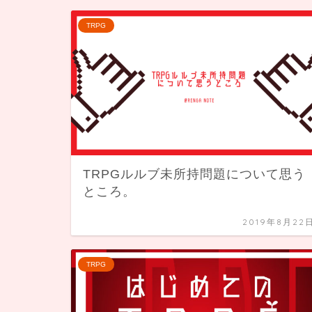
TRPG
TRPGルルブ未所持問題について思う
ところ。
2019年8月22
TRPG